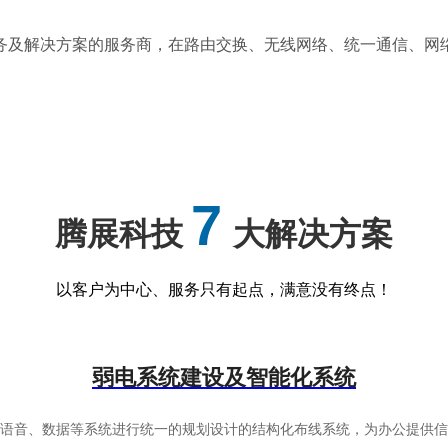
统专业服务及解决方案的服务商，在路由交换、无线网络、统一通信
7
腾展科技
大解决方案
以客户为中心、服务只有起点，满意没有终点！
弱电系统建设及智能化系统
有语音、数据等系统进行统一的规划设计的结构化布线系统，为办公提供信