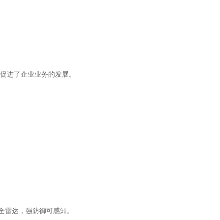
促进了企业业务的发展。
安全雷达，强防御可感知。