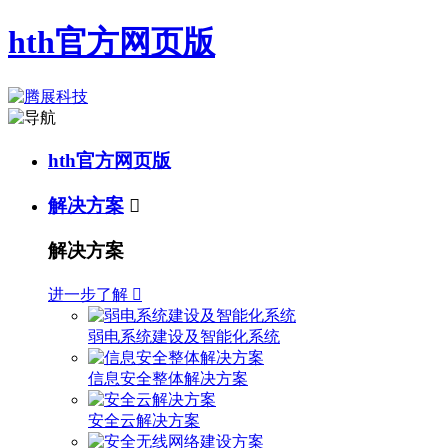
hth官方网页版
hth官方网页版
解决方案

解决方案
进一步了解

弱电系统建设及智能化系统
信息安全整体解决方案
安全云解决方案